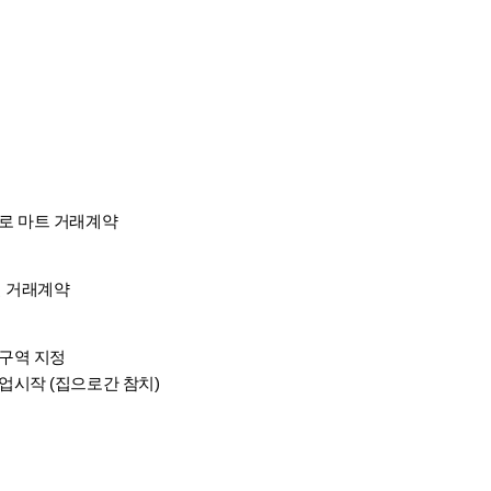
로 마트 거래계약
빌 거래계약
구역 지정
업시작 (집으로간 참치)