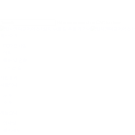
Skip
to
main
content
Hit enter to search or ESC to close
Close
Menu
회사소개
Search
CEO 인사말
연혁
특허 및 인증
오시는 길
사업소개
제품안내
도매
소매
채용안내
인재상
복지제도