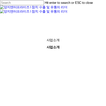
Skip
Hit enter to search or ESC to close
to
Close
main
Search
content
Menu
사업소개
사업소개
01